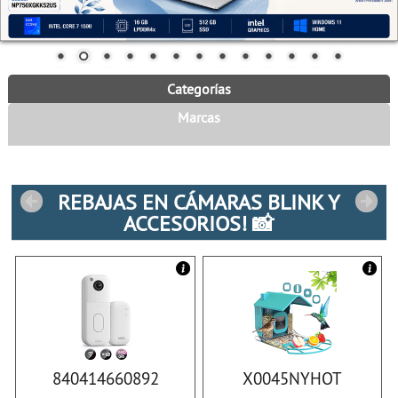
Categorías
Marcas
REBAJAS EN CÁMARAS BLINK Y
ACCESORIOS! 📸
840414660892
X0045NYHOT