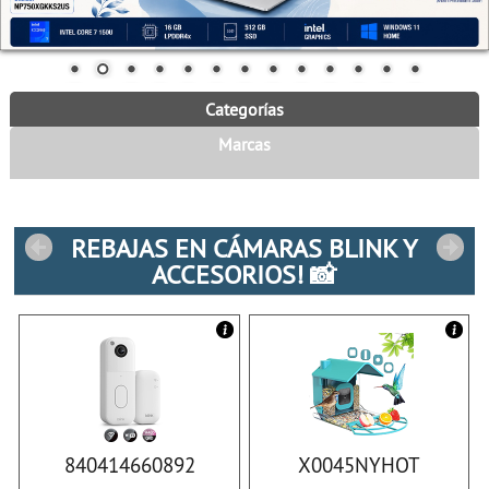
Categorías
Marcas
REBAJAS EN CÁMARAS BLINK Y
ACCESORIOS! 📸
840414660892
X0045NYHOT