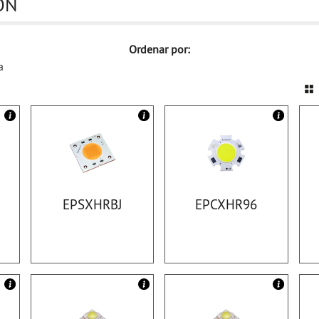
ON
Ordenar por:
a
EPSXHRBJ
EPCXHR96