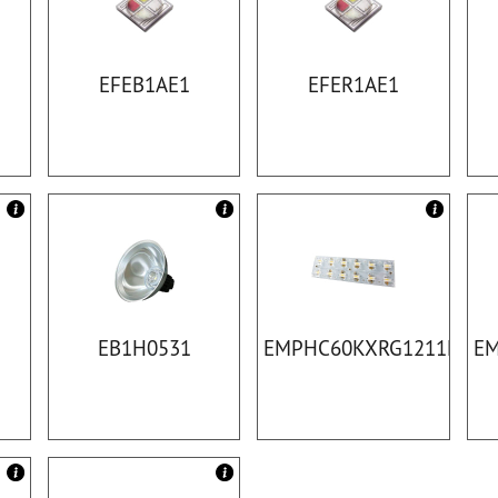
EFEB1AE1
EFER1AE1
EB1H0531
EMPHC60KXRG1211K
EM