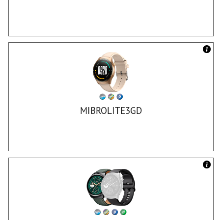
MIBROLITE3GD