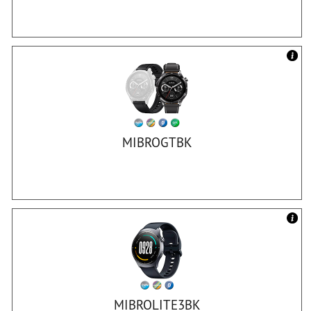
MIBROGTBK
MIBROLITE3BK