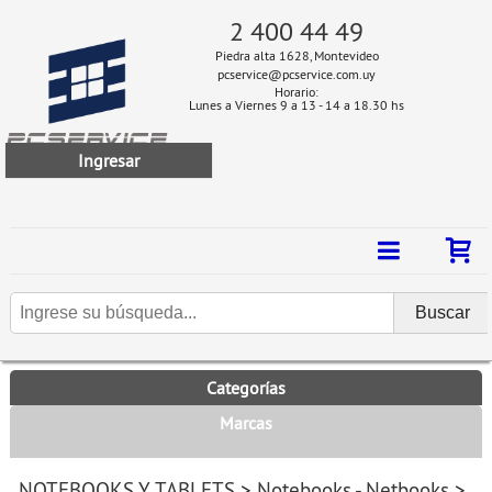
2 400 44 49
Piedra alta 1628, Montevideo
pcservice@pcservice.com.uy
Horario:
Lunes a Viernes 9 a 13 - 14 a 18.30 hs
Ingresar
Categorías
Marcas
NOTEBOOKS Y TABLETS
>
Notebooks - Netbooks
>