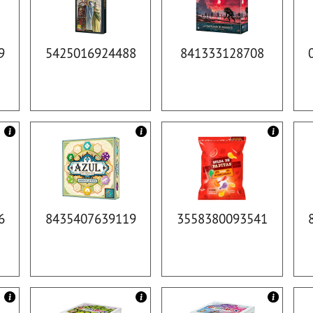
9
5425016924488
841333128708
6
8435407639119
3558380093541