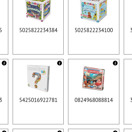
5
5025822234384
5025822234100
3
5425016922781
0824968088814