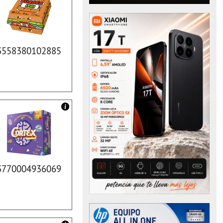
3558380102885
3770004936069