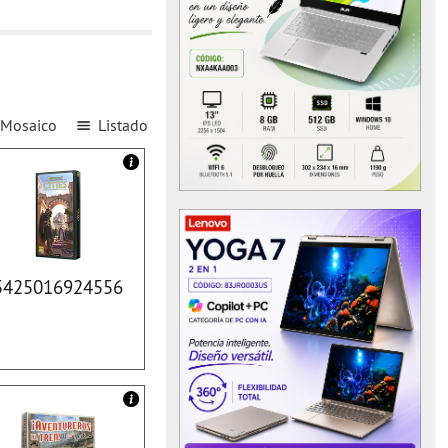
Mosaico
Listado
5425016924556