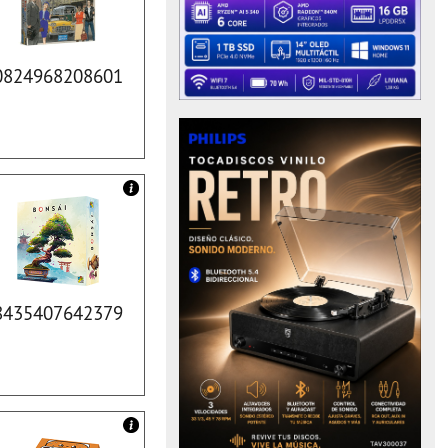
0824968208601
8435407642379