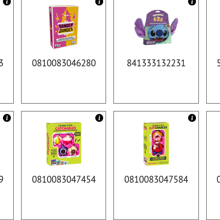
3
0810083046280
841333132231
9
0810083047454
0810083047584