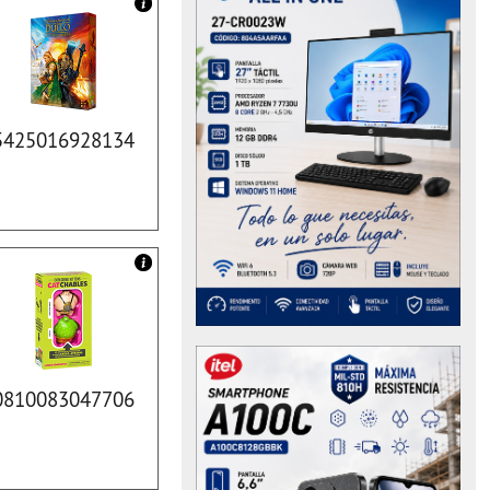
5425016928134
0810083047706