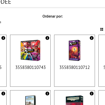
ODEE
Ordenar por:
a
5
3558380110743
3558380110712