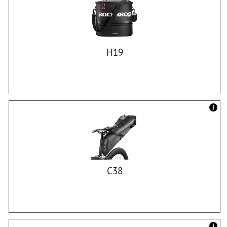
H19
C38