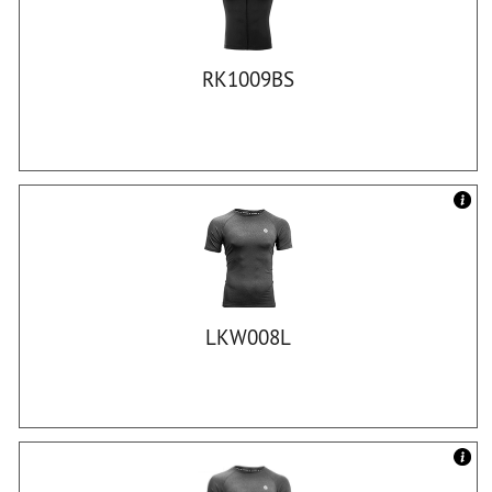
RK1009BS
LKW008L