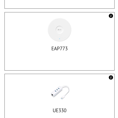
EAP773
UE330