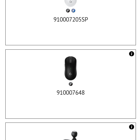
910007205SP
910007648