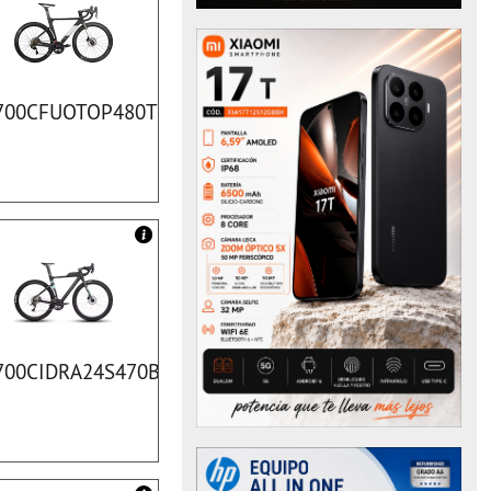
700CFUOTOP480TI
700CIDRA24S470BK