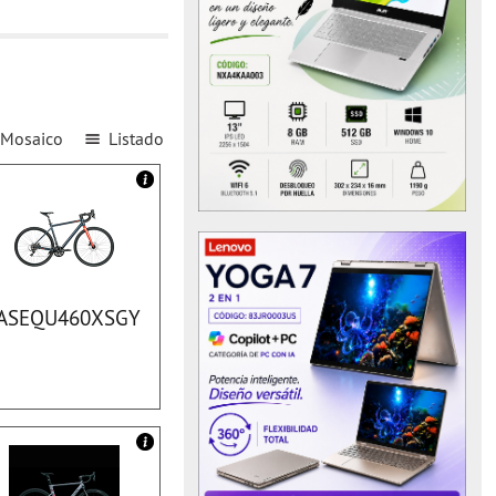
Mosaico
Listado
JASEQU460XSGY