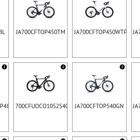
BL
JA700CFTOP450TM
JA700CFTOP450WTPR
JA
P480TI
700CFUOCO1052540BK
JA700CFTOP540GN
JA