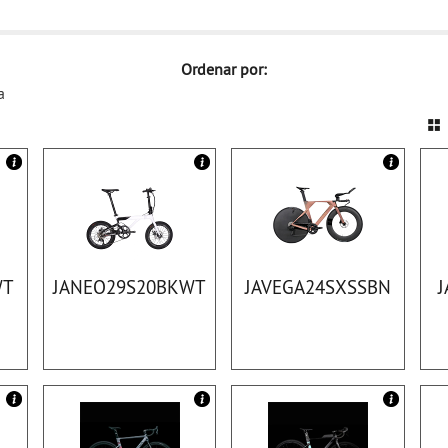
Ordenar por:
a
WT
JANEO29S20BKWT
JAVEGA24SXSSBN