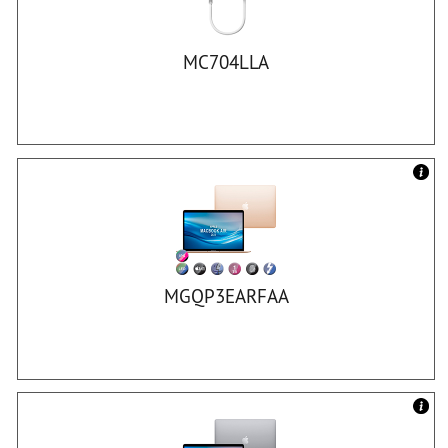
MC704LLA
MGQP3EARFAA