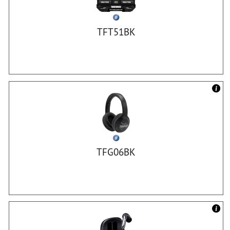
TFT51BK
TFG06BK