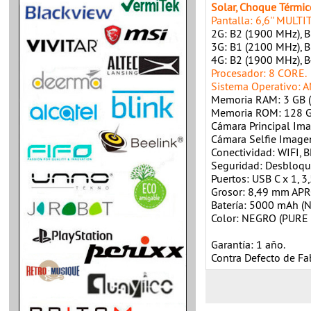
Solar, Choque Térmic
Pantalla: 6,6'' MULTI
2G: B2 (1900 MHz), 
3G: B1 (2100 MHz), 
4G: B2 (1900 MHz),
Procesador: 8 CORE.
Sistema Operativo: 
Memoria RAM: 3 GB (
Memoria ROM: 128 G
Cámara Principal Ima
Cámara Selfie Imagen
Conectividad: WIFI,
Seguridad: Desbloque
Puertos: USB C x 1, 3
Grosor: 8,49 mm APR
Batería: 5000 mAh (N
Color: NEGRO (PURE 
Garantía: 1 año.
Contra Defecto de Fa