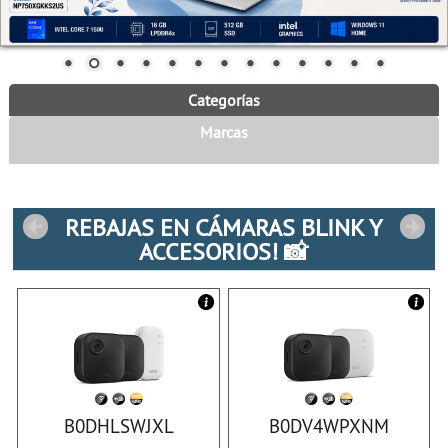
Categorías
Marcas
REBAJAS EN CÁMARAS BLINK Y
ACCESORIOS! 📸
B0DHLSWJXL
B0DV4WPXNM