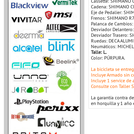
Cassette: SHIMANO C
Cadena: SHIMANO CN
Eje de Pedalier: SH
Frenos: SHIMANO R71
Palanca de Cambios
Desviador Delanter
Desviador Trasero:
Ruedas: DECA ALUM
Neumáticos: MICHEL
Talle: L.
Color: PÚRPURA.
La bicicleta se entr
Incluye Armado sin co
Incluye 1 service de a
Consulte con Taller S
La garantía contra de
en horquilla y 1 año