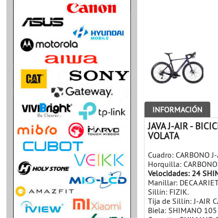
INFORMACIÓN
JAVA J-AIR - BIC
VOLATA
Cuadro: CARBONO J-A
Horquilla: CARBONO 
Velocidades: 24 S
Manillar: DECA ARI
Sillín: FIZIK.
Tija de Sillín: J-AI
Biela: SHIMANO 105