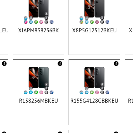
LEU
XIAPM8S8256BK
X8P5G12512BKEU
X
K
R158256MBKEU
R155G4128GBBKEU
R