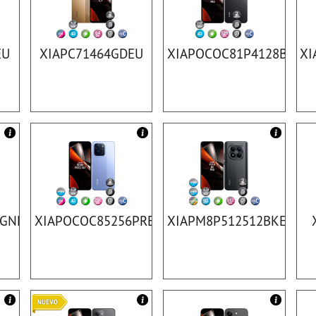
EU
XIAPC71464GDEU
XIAPOCOC81P4128BKEU
XI
6GNEU
XIAPOCOC85256PREU
XIAPM8P512512BKEU