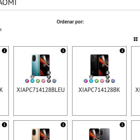
IAOMI
Ordenar por:
a
K
XIAPC714128BLEU
XIAPC714128BK
X