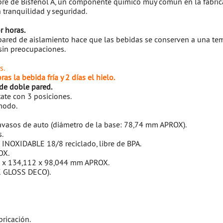
ibre de Bisfenol A, un componente químico muy común en la fabrica
n tranquilidad y seguridad.
r horas.
pared de aislamiento hace que las bebidas se conserven a una te
sin preocupaciones.
s.
as la bebida fría y 2 días el hielo.
 de doble pared.
ate con 3 posiciones.
modo.
avasos de auto (diámetro de la base: 78,74 mm APROX).
s.
INOXIDABLE 18/8 reciclado, libre de BPA.
OX.
2 x 134,112 x 98,044 mm APROX.
K GLOSS DECO).
bricación.