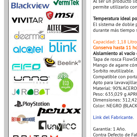
Al ser un producto l
permite utilizarlo co
Temperatura ideal po
El sistema de doble 
durante más tiempo 
Capacidad: 1,18 Litro
Conserva hasta 11 hor
Aislamiento al vacío
Tapa de rosca FlowSt
Mango de agarre có
Sorbito reutilizable.
Compatible con port
Apto para lavavajilla
Material: 90% ACERO 
Peso: 635,029 g APR
Dimensiones: 312,4
Color: NEGRO (BLAC
Link del Fabricante.
Garantía: 1 Año.
Contra Defecto de Fa