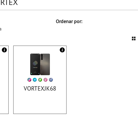
ORTEX
Ordenar por:
a
VORTEXJK68