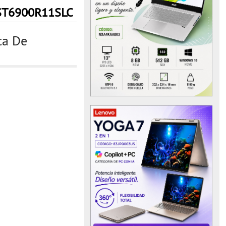
ST6900R11SLC
ta De