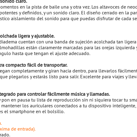
sonido claro.
omentos en la pista de baile una y otra vez. Los altavoces de n
otentes y definidos, y un sonido claro. El diseño cerrado en la par
stico aislamiento del sonido para que puedas disfrutar de cada s
olchada ligera y ajustable.
 diadema cuentan con una banda de sujeción acolchada tan ligera
lmohadillas están claramente marcadas para las orejas izquierda y
ngulo hasta que tengan el ajuste adecuado.
ra compacto fácil de transportar.
iegan completamente y giran hacia dentro, para llevarlos fácilment
 que plegarlos y estarás listo para salir. Excelente para viajes y ll
tegrado para controlar fácilmente música y llamadas.
pon en pausa tu lista de reproducción sin ni siquiera tocar tu sm
mantener los auriculares conectados a tu dispositivo inteligente, 
s el smartphone en el bolsillo.
.
xima de entrada).
rado.