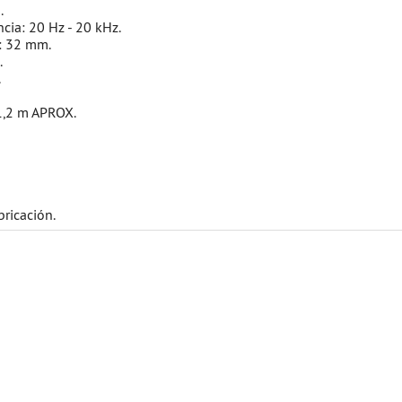
.
cia: 20 Hz - 20 kHz.
: 32 mm.
.
.
.
1,2 m APROX.
bricación.