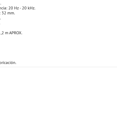
.
cia: 20 Hz - 20 kHz.
: 32 mm.
.
.
.
1,2 m APROX.
bricación.