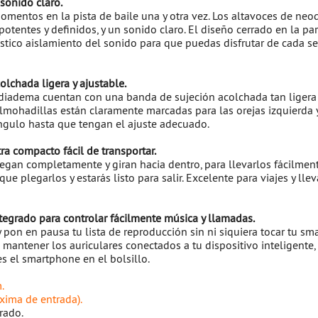
sonido claro.
omentos en la pista de baile una y otra vez. Los altavoces de n
otentes y definidos, y un sonido claro. El diseño cerrado en la par
stico aislamiento del sonido para que puedas disfrutar de cada s
olchada ligera y ajustable.
 diadema cuentan con una banda de sujeción acolchada tan ligera
lmohadillas están claramente marcadas para las orejas izquierda y
ngulo hasta que tengan el ajuste adecuado.
ra compacto fácil de transportar.
iegan completamente y giran hacia dentro, para llevarlos fácilment
 que plegarlos y estarás listo para salir. Excelente para viajes y ll
tegrado para controlar fácilmente música y llamadas.
pon en pausa tu lista de reproducción sin ni siquiera tocar tu sm
mantener los auriculares conectados a tu dispositivo inteligente, 
s el smartphone en el bolsillo.
.
xima de entrada).
rado.