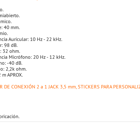
o.
miabierto.
ámico.
e: 40 mm.
mio.
cia Auricular: 10 Hz - 22 kHz.
r: 98 dB.
: 32 ohm.
cia Micrófono: 20 Hz - 12 kHz.
no: -40 dB.
o: 2,2k ohm.
 2 m APROX.
R DE CONEXIÓN 2 a 1 JACK 3,5 mm, STICKERS PARA PERSONALI
bricación.