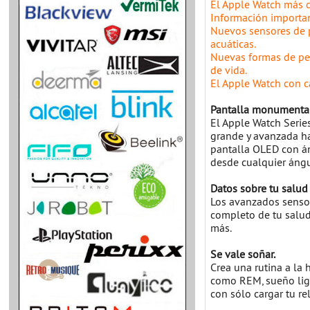
El Apple Watch más 
Información importan
Nuevos sensores de p
acuáticas.
Nuevas formas de perf
de vida.
El Apple Watch con c
Pantalla monumental
El Apple Watch Serie
grande y avanzada ha
pantalla OLED con áng
desde cualquier ángul
Datos sobre tu salud 
Los avanzados senso
completo de tu salud
más.
Se vale soñar.
Crea una rutina a la
como REM, sueño lige
con sólo cargar tu r