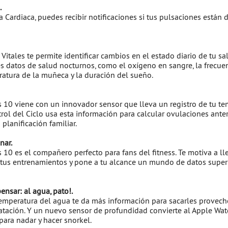
.
 Cardiaca, puedes recibir notificaciones si tus pulsaciones están
itales te permite identificar cambios en el estado diario de tu sa
es datos de salud nocturnos, como el oxígeno en sangre, la frecuen
eratura de la muñeca y la duración del sueño.
s 10 viene con un innovador sensor que lleva un registro de tu t
rol del Ciclo usa esta información para calcular ovulaciones anter
 planificación familiar.
nar.
 10 es el compañero perfecto para fans del fitness. Te motiva a l
os tus entrenamientos y pone a tu alcance un mundo de datos super
nsar: al agua, pato!.
emperatura del agua te da más información para sacarles provech
tación. Y un nuevo sensor de profundidad convierte al Apple Wat
 para nadar y hacer snorkel.