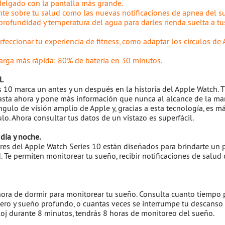
delgado con la pantalla más grande.
te sobre tu salud como las nuevas notificaciones de apnea del s
rofundidad y temperatura del agua para darles rienda suelta a tu
eccionar tu experiencia de fitness, como adaptar los círculos de A
arga más rápida: 80% de batería en 30 minutos.
.
s 10 marca un antes y un después en la historia del Apple Watch. 
sta ahora y pone más información que nunca al alcance de la man
ulo de visión amplio de Apple y, gracias a esta tecnología, es más
o. Ahora consultar tus datos de un vistazo es superfácil.
día y noche.
res del Apple Watch Series 10 están diseñados para brindarte u
. Te permiten monitorear tu sueño, recibir notificaciones de salud
 hora de dormir para monitorear tu sueño. Consulta cuanto tiempo 
ro y sueño profundo, o cuantas veces se interrumpe tu descanso 
eloj durante 8 minutos, tendrás 8 horas de monitoreo del sueño.