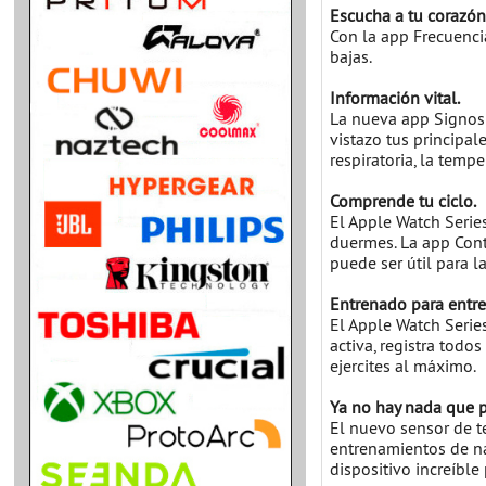
Escucha a tu corazón
Con la app Frecuencia
bajas.
Información vital.
La nueva app Signos V
vistazo tus principal
respiratoria, la temp
Comprende tu ciclo.
El Apple Watch Serie
duermes. La app Cont
puede ser útil para la
Entrenado para entre
El Apple Watch Series
activa, registra tod
ejercites al máximo.
Ya no hay nada que pe
El nuevo sensor de t
entrenamientos de na
dispositivo increíble