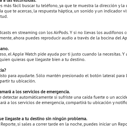
a a las escondidas.
s más fácil buscar tu teléfono, ya que te muestra la dirección y la 
a que te acercas, la respuesta háptica, un sonido y un indicador v
itud.
casts en streaming con los AirPods. Y si no llevas los audífonos c
mente, ahora puedes reproducir audio a través de la bocina del A
mano.
 eso, el Apple Watch pide ayuda por ti justo cuando la necesitas. Y
 quien quieras que llegaste bien a tu destino.
ia?
isto para ayudarte. Sólo mantén presionado el botón lateral para l
artir tu ubicación.
lamará a los servicios de emergencia.
 detectar automáticamente si sufriste una caída fuerte o un accide
ará a los servicios de emergencia, compartirá tu ubicación y notifi
e llegaste a tu destino sin ningún problema.
Reporte, si sales a correr tarde en la noche, puedes iniciar un Rep