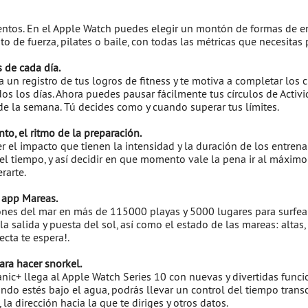
ntos. En el Apple Watch puedes elegir un montón de formas de e
o de fuerza, pilates o baile, con todas las métricas que necesitas p
s de cada día.
a un registro de tus logros de fitness y te motiva a completar los 
odos los días. Ahora puedes pausar fácilmente tus círculos de Activi
de la semana. Tú decides como y cuando superar tus límites.
to, el ritmo de la preparación.
 el impacto que tienen la intensidad y la duración de los entren
el tiempo, y así decidir en que momento vale la pena ir al máxim
rarte.
 app Mareas.
ones del mar en más de 115000 playas y 5000 lugares para surfea
 la salida y puesta del sol, así como el estado de las mareas: altas
ecta te espera!.
ra hacer snorkel.
anic+ llega al Apple Watch Series 10 con nuevas y divertidas func
ando estés bajo el agua, podrás llevar un control del tiempo transc
a dirección hacia la que te diriges y otros datos.