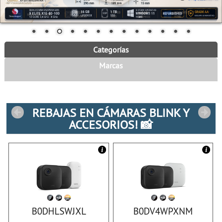
Categorías
Marcas
REBAJAS EN CÁMARAS BLINK Y
ACCESORIOS! 📸
B0DHLSWJXL
B0DV4WPXNM