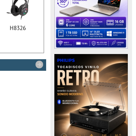
H8326