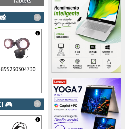
Tablets
📸
4895230304730
! 🎮