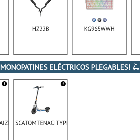
HZ22B
KG965WWH
MONOPATINES ELÉCTRICOS PLEGABLES! 🛴
AIZENPRO
SCATOMTENACITYPROWT