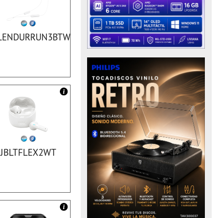
LENDURRUN3BTWT
JBLTFLEX2WT