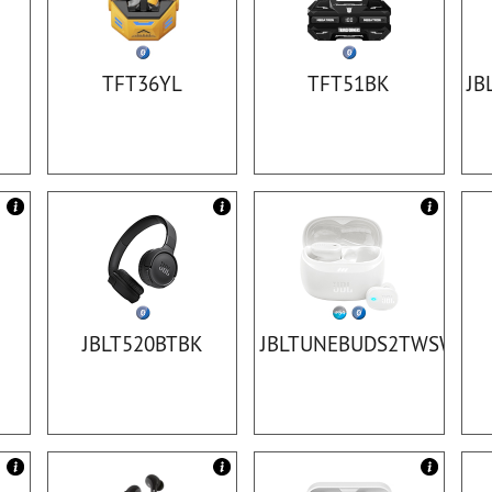
TFT36YL
TFT51BK
JB
JBLT520BTBK
JBLTUNEBUDS2TWSWT