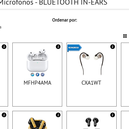
- Microfonos - BLUETOOTH IN-EARS
Ordenar por:
a
MFHP4AMA
CXA1WT