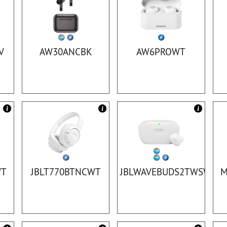
V
AW30ANCBK
AW6PROWT
WT
JBLT770BTNCWT
JBLWAVEBUDS2TWSWT
M