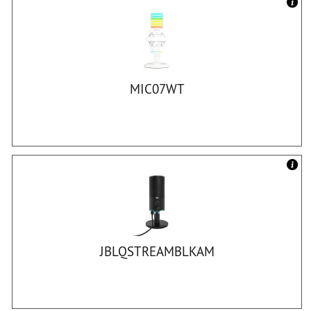
MIC07WT
JBLQSTREAMBLKAM