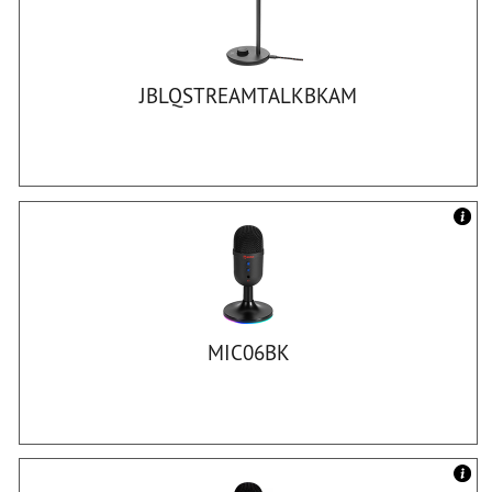
JBLQSTREAMTALKBKAM
MIC06BK